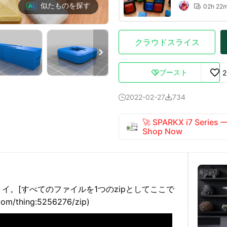
似たものを探す
02h 22

クラウドスライス

ブースト
2

2022-02-27
734


🚀 SPARKX i7 Series
Shop Now
トイ。
[すべてのファイルを1つのzipとしてここで
om/thing:5256276/zip)