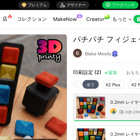

プレミアム

デザイナー
ワークベンチ


AI
店
コレクション
もっと
MakeNow
Creator

パチパチ フィジェ
Blake Moody
印刷設定 (2)
追加
おもち

全て
K2 Plus
K2 
0.2mm レイ
02h 27

0.2mm レイ