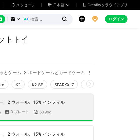
メッセージ

日本語
Crealityクラウドアプリ






ログイン



ットトイ
ゃとゲーム
ボードゲームとカードゲーム


Pro
K2
K2 SE
SPARKX i7
Creality Hi
Ender-3 V4
ヤー、2 ウォール、15% インフィル
3 プレート
m
68.99g


ヤー、2 ウォール、15% インフィル