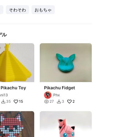
y
そわそわ
おもちゃ
デル
 Pikachu Toy
Pikachu Fidget
ni13
Phx
15

2
35
27
3

