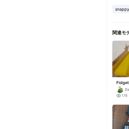
snapp
関連モ
Fidget
Da

178