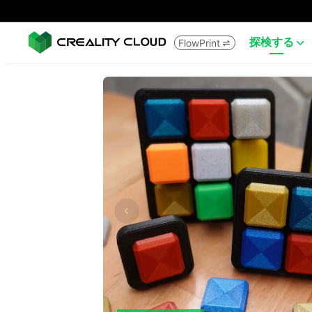
探検する
FlowPrint

