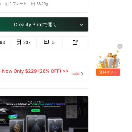
1 プレート
m
68.29g


Creality Printで開く

63
237
5


 — Now Only $229 (26% OFF) >>
無料ギフト
sale
