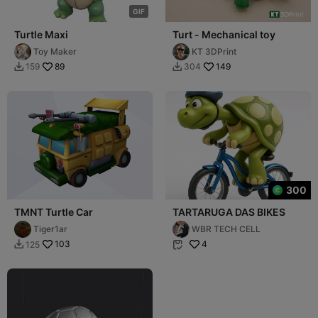
G
I
F
Turtle Maxi
Turt - Mechanical toy
Toy Maker
KT 3DPrint
89
149
159
304


300
TMNT Turtle Car
TARTARUGA DAS BIKES
Tiger1ar
WBR TECH CELL
103
4
125

