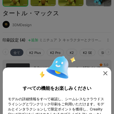
タートル・マックス
3DMDesign
印刷設定 (4)
追加
ミニチュア
キャラクターとクリーチャー



全て
K2 Plus
K2 Pro
K2
K2 SE
SPARKX 
5.0

0.2mmレイヤー、2ウォール、15%インフィ
ル

1 プレート
59m 19s
27.36g



すべての機能をお楽しみください
0.16mmレイヤー、3ウォール、10%インフ
モデルの詳細情報をすべて確認し、シームレスなクラウドス
ィル
1 プレート
ライシングとワンクリック印刷をご利用いただけます。モデ
01h 07m
27.42g



ルとインタラクションして限定ポイントを獲得し、Creality