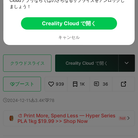
Cloudアプリならではのさらなるサプライズをアンロックし
ましょう！
0.2mmレイヤー、2ウォール、15%インフィ
ル
3 プレート
1d 09h
719.81g



Creality Cloud で開く
キャンセル
もっと見る

クラウドスライス
Creality Cloud で開く

ブースト
939
1K
36



2024-12-11
3.4K
78



🎨 Print More, Spend Less — Hyper Series
hot

PLA 1kg $19.99 >> Shop Now