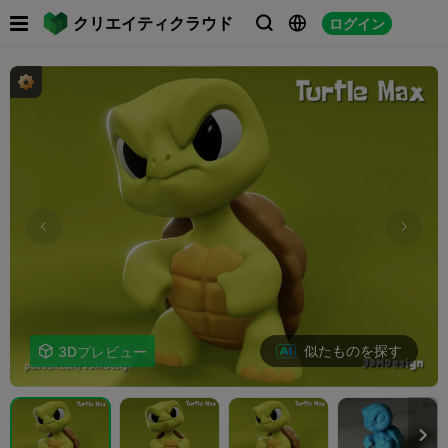

クリエイティクラウド
ログイン



似たものを探す

3Dプレビュー
