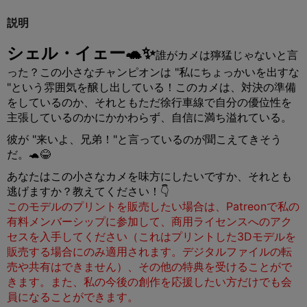
説明
シェル・イェー🐢✨
誰がカメは獰猛じゃないと言
った？この小さなチャンピオンは "私にちょっかいを出すな
"という雰囲気を醸し出している！このカメは、対決の準備
をしているのか、それともただ徐行車線で自分の優位性を
主張しているのかにかかわらず、自信に満ち溢れている。
彼が "来いよ、兄弟！"と言っているのが聞こえてきそう
だ。🐢😂
あなたはこの小さなカメを味方にしたいですか、それとも
逃げますか？教えてください！👇
このモデルのプリントを販売したい場合は、Patreonで私の
有料メンバーシップに参加して、商用ライセンスへのアク
セスを入手してください（これはプリントした3Dモデルを
販売する場合にのみ適用されます。デジタルファイルの転
売や共有はできません）、その他の特典を受けることがで
きます。
また、私の今後の創作を応援したい方だけでも会
員になることができます。