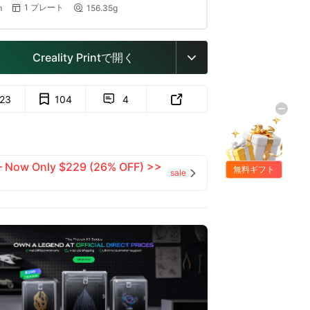
1 プレート
m
156.35g


Creality Printで開く

123
104
4


 — Now Only $229 (26% OFF) >>
無料ギフト
sale
