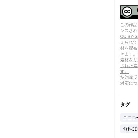
この作品は、
ンスされ
CC B
えられて
材を配布
きます。
素材をリ
された素
す。
契約違反
対応につ
タグ
ユニコ
無料3