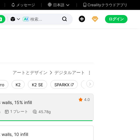
メッセージ

日本語
Crealityクラウドアプリ






ログイン



アートとデザイン
デジタルアート


Pro
K2
K2 SE
SPARKX i7
Creality Hi
Ender-3 V4
4.0

walls, 15% infill
1 プレート
m
45.78g


walls, 10 infill