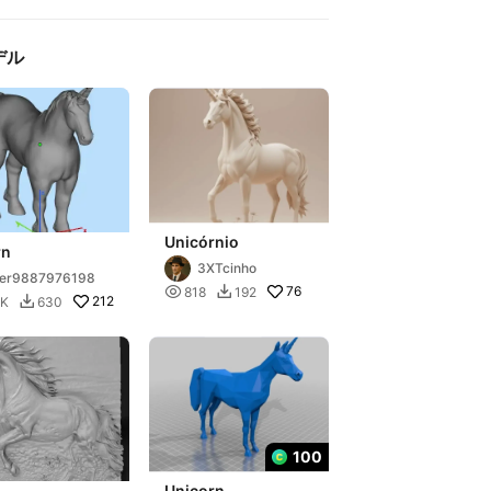
デル
Unicórnio
rn
3XTcinho
ser9887976198

76
818
192

212
4K
630

100
Unicorn