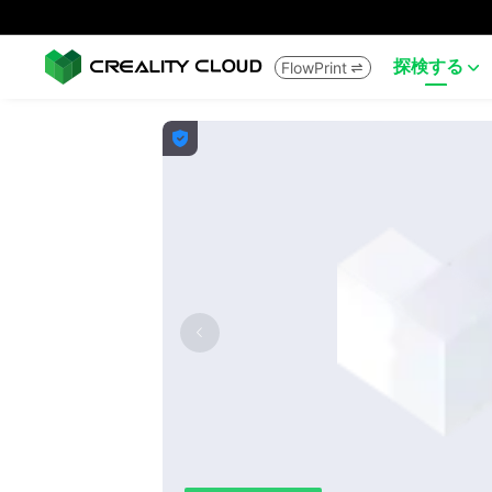
探検する
FlowPrint


