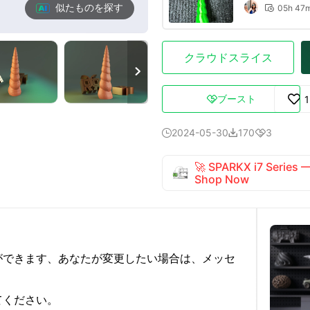
似たものを探す
05h 47

クラウドスライス

ブースト

2024-05-30
170
3



🚀 SPARKX i7 Series
Shop Now
ができます、あなたが変更したい場合は、メッセ
てください。