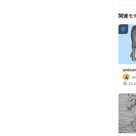
関連モ

unico
u

24.