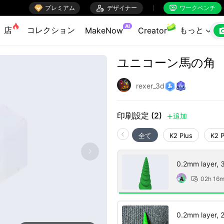

プレミアム

デザイナー
ワークベンチ


AI
店
コレクション
もっと
MakeNow
Creator

ユニコーン馬の角
rexer_3d
印刷設定 (2)
追加

全て
K2 Plus
K2 
0.2mm layer, 3 
02h 16

0.2mm layer, 2 