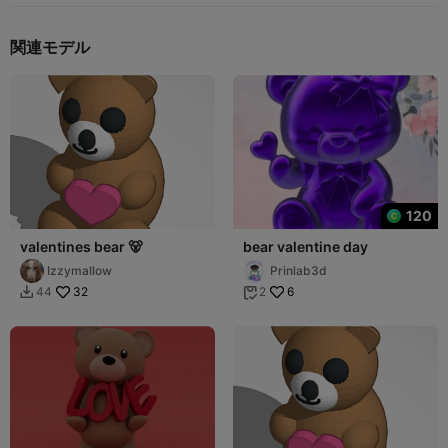
関連モデル
120
valentines bear 🐻
bear valentine day
Izzymallow
Prinlab3d
32
6
44
2

