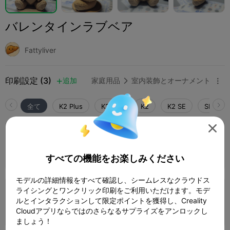
バレンタインラブベア
Fattyliver
印刷設定 (3)
追加
家庭用品
室内装飾とオーナメント



全て
K2 Plus
K2 Pro
K2
K2 SE
SPARKX 

5.0

0.2mm layer, 2 walls, 15% infill
1 プレート
著者
02h 28m
53.17g



すべての機能をお楽しみください
モデルの詳細情報をすべて確認し、シームレスなクラウドス
ライシングとワンクリック印刷をご利用いただけます。モデ
0.2mm layer, 2 walls, 15% infill
ルとインタラクションして限定ポイントを獲得し、Creality
2 プレート
04h 34m
98.29g



Cloudアプリならではのさらなるサプライズをアンロックし
ましょう！