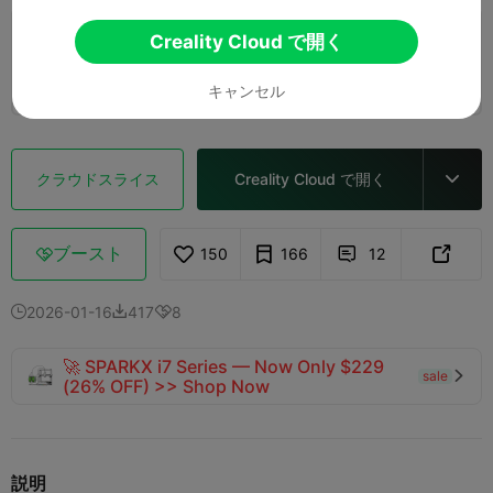
Creality Cloud で開く
0.2mm layer, 2 walls, 15% infill
1 プレート
04h 36m
100.23g



キャンセル
クラウドスライス
Creality Cloud で開く

ブースト
150
166
12



2026-01-16
417
8



🚀 SPARKX i7 Series — Now Only $229
sale

(26% OFF) >> Shop Now
説明