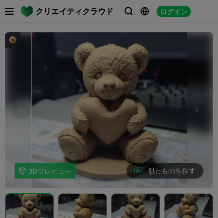

クリエイティクラウド
ログイン



似たものを探す

3Dプレビュー