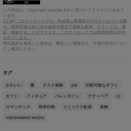
この作品は、Copyright License 4.0 に基づいてライセンスされて
います。
CC BY このライセンスでは、作成者に帰属表示が与えられている限
り、再利用者はあらゆる媒体や形式で素材を配布、リミックス、適
応、構築することができます。このライセンスでは商用利用が許可
されています。
契約違反を発見した場合は、弊社にご連絡の上、今後の対応につい
てご相談ください。
タグ
かわいい
愛
デスク装飾
pla
印刷可能なギフト
ギフト
フィギュア
バレンタイン
テディベア
心
ロマンチック
簡単印刷
リミックス歓迎
装飾
\n{translated text}\n