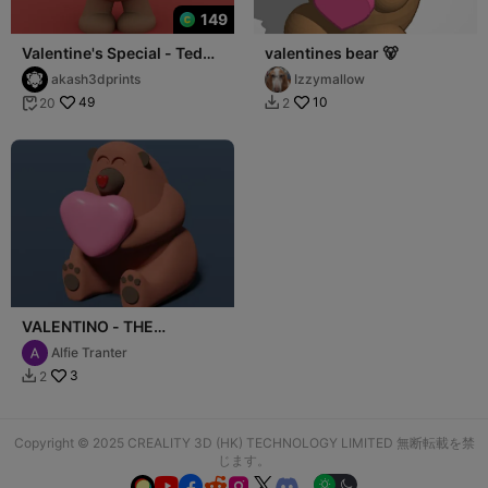
149
Valentine's Special - Teddy
valentines bear 🐻
Bear Love
akash3dprints
Izzymallow
49
10
20
2


VALENTINO - THE
VALENTINE BEAR - SELF
Alfie Tranter
ASSEMBLE
3
2

Copyright © 2025 CREALITY 3D (HK) TECHNOLOGY LIMITED 無断転載を禁
じます。





