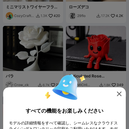
ミニマリストワイヤーフラワ
ローズデコ
ー - 花瓶用デコレーション
CozyCraftSt
420
29flo
4.2K
1.3K
17.2K


udios
バラ
Articulated Rose
(Valentines Day) - ROSA
Crow_ck
2K
FLEXY
MICHI
349
6.7K
1.8K


HEROE

すべての機能をお楽しみください
モデルの詳細情報をすべて確認し、シームレスなクラウドス
ライシングとワンクリック印刷をご利用いただけます。モデ