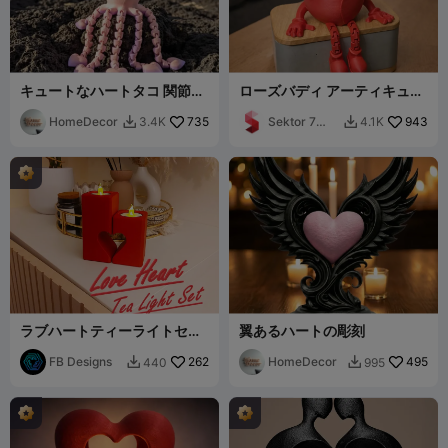
キュートなハートタコ 関節可
ローズバディ アーティキュレ
動フレキシ
イテッド / バレンタインデー
HomeDecor
735
＆母の日のギフト
Sektor 7
943
3.4K
4.1K


Studios
ラブハートティーライトセッ
翼あるハートの彫刻
ト
FB Designs
262
HomeDecor
495
440
995

