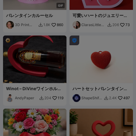
G
I
F
バレンタインカルーセル
可愛いハートのジュエリーボ
ックス
3D Print
860
ClarasLittleArt
73
1.8K
206


Bunny
works

Winot – DiVineワインホルダ
ハートセットバレンタイン・
ー
バージョン
AndyPaper
119
ShapeShift
497
204
2.4K


Creations