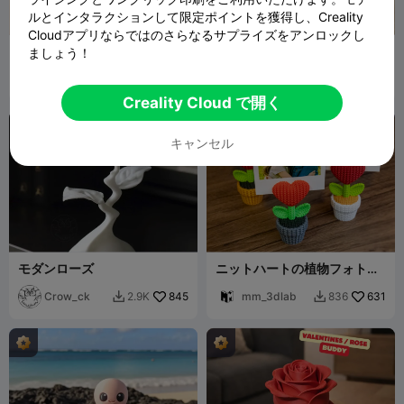
ルとインタラクションして限定ポイントを獲得し、Creality
Cloudアプリならではのさらなるサプライズをアンロックし
ローズギフトクリッカーフィ
Love Kitten
ましょう！
ジェット
HomeDecor
528
DaddyDan88
1.2K
1.6K
7K


Creality Cloud で開く
キャンセル
モダンローズ
ニットハートの植物フォトホ
ルダー
Crow_ck
845
mm_3dlab
631
2.9K
836

