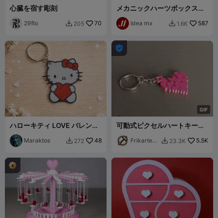
心臓を宿す彫刻
メカニックハーツボックス
（マルチカラー不要）
29flo
70
Idea mx
587
205
1.6K



G
I
F
ハローキティ LOVE バレンタ
可動式ピクセルハートキーチ
イン キーホルダー
ェーン
Maraktos
48
Frikarte3
5.5K
272
23.3K


D