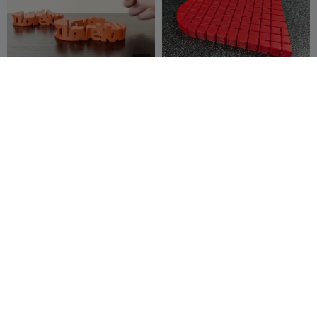
G
I
F
ハート・テキスト・フリップ
フレキシハート・フィジェッ
- "I Love You"
ト
3dGohst
284
ThudrickTheTi
376
42
1K


nkerer
ラブハートフォトフレーム
愛する人にぴったりのハート
型の花瓶
Hümeyra
60
MJAprint3d
246
215
528


