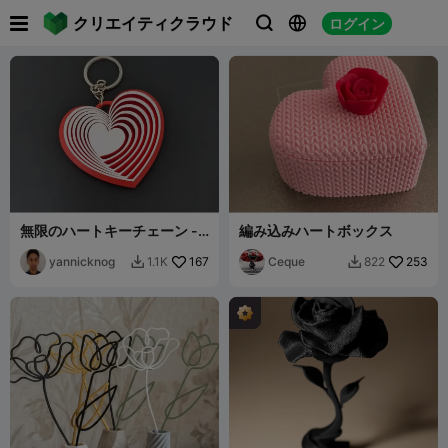

クリエイティクラウド
ログイン



無限のハートキーチェーン -
編み込みハートボックス
無限のハートキーチェーン
yannicknog
167
Ceque
253
1.1K
822

