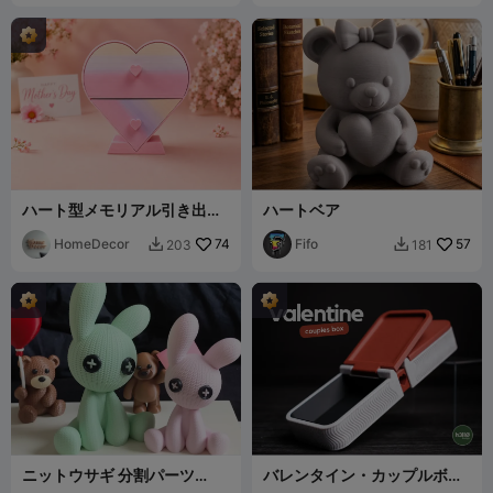
ハート型メモリアル引き出し
ハートベア
ボックス
HomeDecor
74
Fifo
57
203
181


ニットウサギ 分割パーツ
バレンタイン・カップルボッ
[CFS不要]
クス