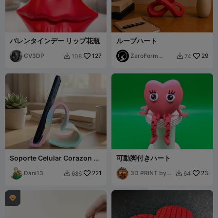
バレンタインデー リップ花瓶
ループハート
CV3DP
127
ZeroForm
29
108
74


Studio
Soporte Celular Corazon -
可動脚付きハート
Heart Cell phone holder
Dani13
221
3D PRINT by
23
686
64


Misakov
