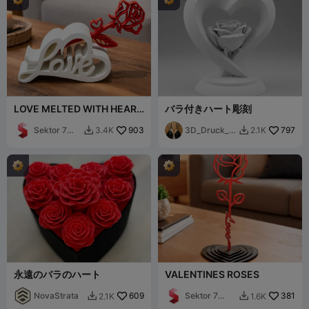
LOVE MELTED WITH HEART
バラ付きハート彫刻
/ TEXT STAND / VALENTINE
Sektor 7
903
3D_Druck_e
797
3.4K
2.1K


Studios
r
永遠のバラのハート
VALENTINES ROSES
NovaStrata
609
Sektor 7
381
2.1K
1.6K


Studios