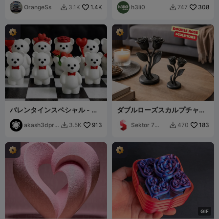
OrangeSs
1.4K
h3li0
308
3.1K
747


バレンタインスペシャル - テ
ダブルローズスカルプチャー
ディベアチェス
/ バレンタインギフト
akash3dprin
913
Sektor 7
183
3.5K
470


ts
Studios
G
I
F