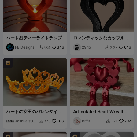
ハート型ティーライトランプ
ロマンティックなカップル彫
刻
FB Designs
346
29flo
646
534
2.2K


ハートの女王のバレンタイン
Articulated Heart Wreath
ティアラ
Shelf Buddy
JoshuaIsOd
103
Biffit
292
373
1.2K


d