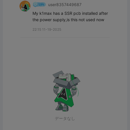
user8357449687
My k1max has a SSR pcb installed after 
the power supply,is this not used now
22:15 11-19-2025
データなし