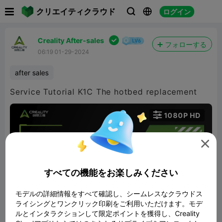

クリエイティクラウド
ログイン




Creality After-sales
フォローする
06:19 01-29-2024
after sales
Service Tutorial K1C The hotbed replacement

1080P HD


すべての機能をお楽しみください
モデルの詳細情報をすべて確認し、シームレスなクラウドス
07:33
ライシングとワンクリック印刷をご利用いただけます。モデ
ルとインタラクションして限定ポイントを獲得し、Creality