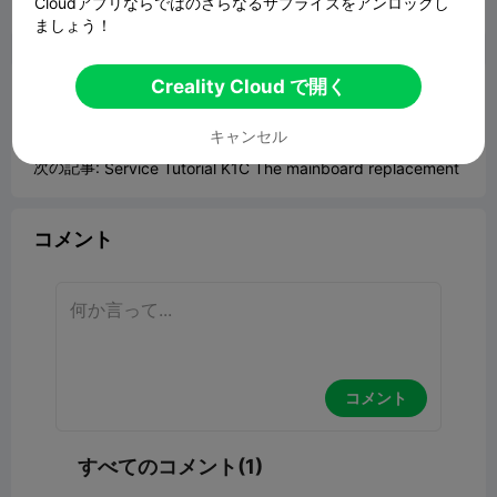
Cloudアプリならではのさらなるサプライズをアンロックし
報告


1

ましょう！
Creality Cloud で開く
《K1C 》
ポートフォリオ
前の記事:
Service Tutorial K1C Replace power supply
キャンセル
次の記事:
Service Tutorial K1C The mainboard replacement
コメント
コメント
すべてのコメント(1)