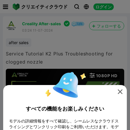

クリエイティクラウド
ログイン




Creality After-sales
フォローする
03:24 11-07-2024
after sales
Service Tutorial K2 Plus Troubleshooting for
clogged nozzle

1080P HD


すべての機能をお楽しみください
モデルの詳細情報をすべて確認し、シームレスなクラウドス
02:33
ライシングとワンクリック印刷をご利用いただけます。モデ