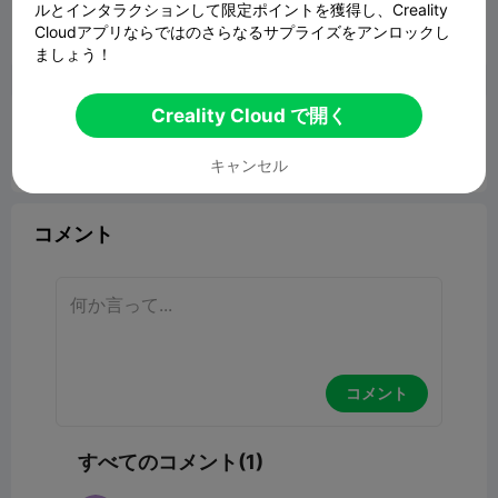
ルとインタラクションして限定ポイントを獲得し、Creality
Cloudアプリならではのさらなるサプライズをアンロックし
報告


6
1

ましょう！
Creality Cloud で開く
《K2 Plus 》
ポートフォリオ
前の記事:
Service Tutorial K2 Plus Replace the model fan
キャンセル
assembly
コメント
コメント
すべてのコメント(1)