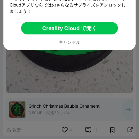
Cloudアプリならではのさらなるサプライズをアンロックし
ましょう！
Creality Cloud で開く
キャンセル
Grinch Christmas Bauble Ornament
3.50MB
関連3Dモデル
報告


4
1
