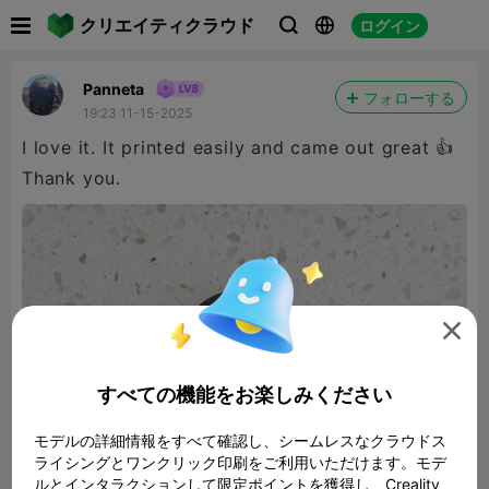

クリエイティクラウド
ログイン



Panneta
フォローする
19:23 11-15-2025
I love it. It printed easily and came out great 👍
Thank you.

すべての機能をお楽しみください
モデルの詳細情報をすべて確認し、シームレスなクラウドス
ライシングとワンクリック印刷をご利用いただけます。モデ
ルとインタラクションして限定ポイントを獲得し、Creality