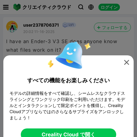

クリエイティクラウド
ログイン



user2378706371
フォローする
20:02 11-16-2025
I have an Ender-3 V3 SE does anyone know
what files work on it?

報告


2
1

すべての機能をお楽しみください
コメント
モデルの詳細情報をすべて確認し、シームレスなクラウドス
ライシングとワンクリック印刷をご利用いただけます。モデ
ルとインタラクションして限定ポイントを獲得し、Creality
Cloudアプリならではのさらなるサプライズをアンロックし
ましょう！
コメント
Creality Cloud で開く