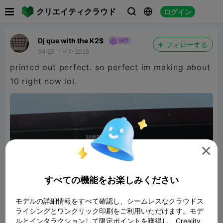

クリエイティクラウド
ログイン



Dj que with the K2$
フォローする
04:23 11-17-2025
printed out perfect. so perfect im making about
10 right now lol.

すべての機能をお楽しみください
モデルの詳細情報をすべて確認し、シームレスなクラウドス
ライシングとワンクリック印刷をご利用いただけます。モデ
ルとインタラクションして限定ポイントを獲得し、Creality