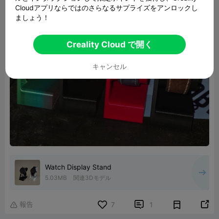
Cloudアプリならではのさらなるサプライズをアンロックし
ましょう！
Creality Cloud で開く
キャンセル
Watch Display Stand
5.03MB
関連3Dモデル
報告


7
1
