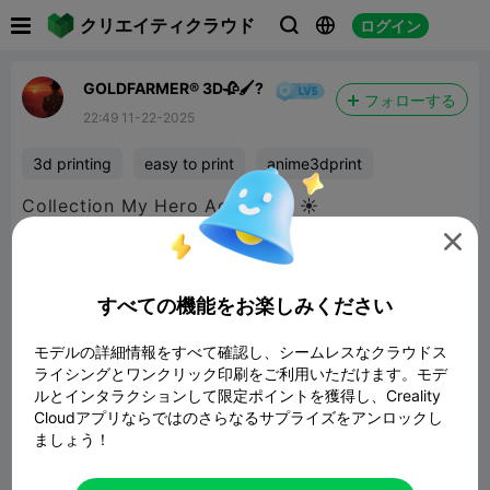

クリエイティクラウド
ログイン



GOLDFARMER® 3D🥀🖌️?
フォローする
22:49 11-22-2025
3d printing
easy to print
anime3dprint
Collection My Hero Academia ☀️

すべての機能をお楽しみください
モデルの詳細情報をすべて確認し、シームレスなクラウドス
ライシングとワンクリック印刷をご利用いただけます。モデ
ルとインタラクションして限定ポイントを獲得し、Creality
Cloudアプリならではのさらなるサプライズをアンロックし
ましょう！