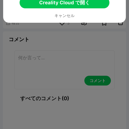
All for one 3D Art ☀️🔥
Creality Cloud で開く
54.85MB
関連3Dモデル
キャンセル
報告


3

コメント
コメント
すべてのコメント(0)