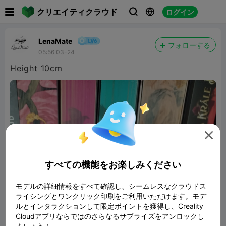

クリエイティクラウド
ログイン



LenaMate
フォローする
05:56 03-24
Height 10cm

すべての機能をお楽しみください
モデルの詳細情報をすべて確認し、シームレスなクラウドス
ライシングとワンクリック印刷をご利用いただけます。モデ
ルとインタラクションして限定ポイントを獲得し、Creality
Cloudアプリならではのさらなるサプライズをアンロックし