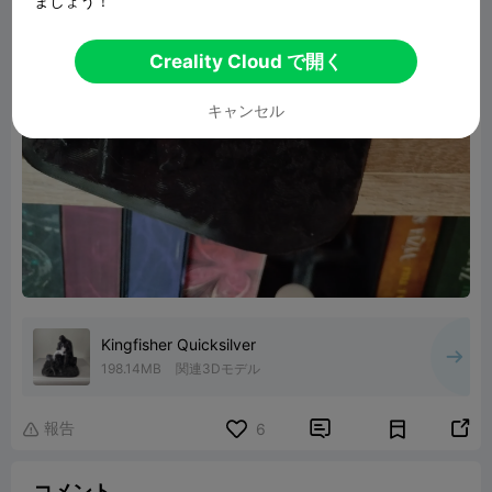
ましょう！
Creality Cloud で開く
キャンセル
Kingfisher Quicksilver
198.14MB
関連3Dモデル
報告


6

コメント