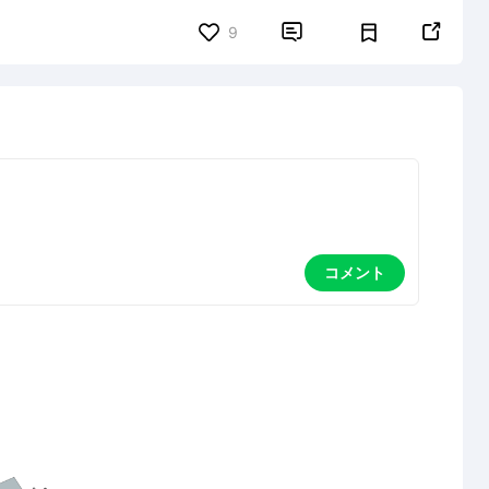


9
コメント