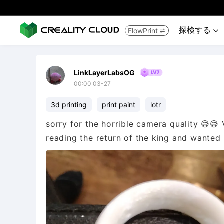
探検する
FlowPrint


LinkLayerLabsOG
00:00 03-27
3d printing
print paint
lotr
sorry for the horrible camera quality 😅😅
reading the return of the king and wanted to