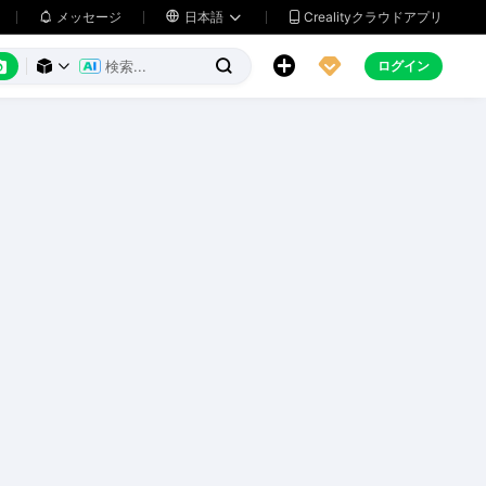
メッセージ

日本語
Crealityクラウドアプリ






ログイン


