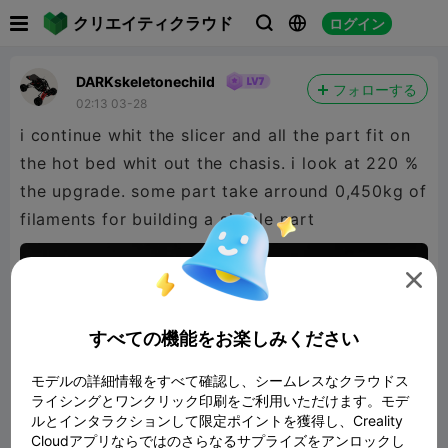

クリエイティクラウド
ログイン



DARKskeletonechild
フォローする
02:13 03-28
i continue whit the slicer and all the part fit on
the hot bed whit out the chasis. i look at 220 %
the upgrade. some part take arround 0,450kg of
filaments for building a simple part

すべての機能をお楽しみください
モデルの詳細情報をすべて確認し、シームレスなクラウドス
ライシングとワンクリック印刷をご利用いただけます。モデ
ルとインタラクションして限定ポイントを獲得し、Creality
Cloudアプリならではのさらなるサプライズをアンロックし