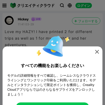

クリエイティクラウド
ログイン



Hickey
フォローする
11:41 03-29
Love my HAZY! I have printed 2 for different
trips as well as 1 for my daughter and her
adventures.

すべての機能をお楽しみください
モデルの詳細情報をすべて確認し、シームレスなクラウドス
ライシングとワンクリック印刷をご利用いただけます。モデ
ルとインタラクションして限定ポイントを獲得し、Creality
Cloudアプリならではのさらなるサプライズをアンロックし
ましょう！