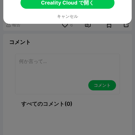
SuperPrints Project Hazy
Creality Cloud で開く
291.40MB
関連3Dモデル
キャンセル
報告


6

コメント
コメント
すべてのコメント(0)