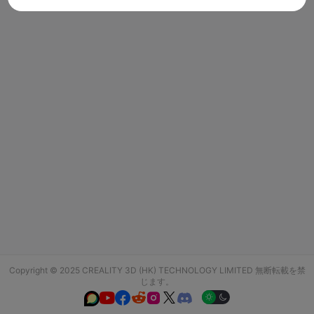
Copyright © 2025 CREALITY 3D (HK) TECHNOLOGY LIMITED 無断転載を禁
じます。





