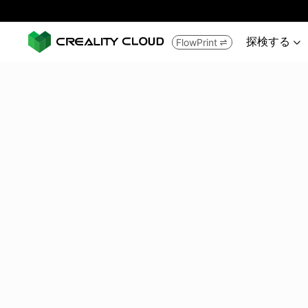
探検する
FlowPrint

