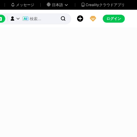
メッセージ

日本語
Crealityクラウドアプリ






ログイン


