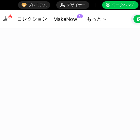

プレミアム

デザイナー
ワークベンチ


AI
店
コレクション
もっと
MakeNow
