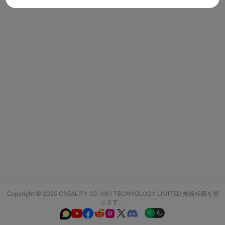
Copyright © 2025 CREALITY 3D (HK) TECHNOLOGY LIMITED 無断転載を禁
じます。





