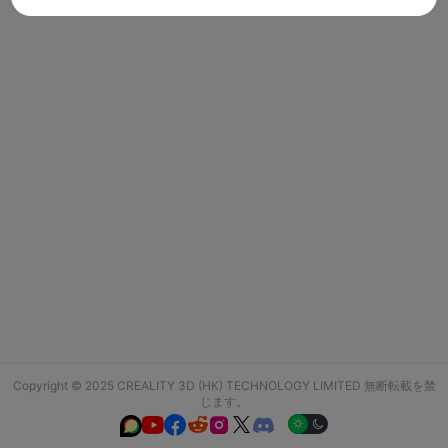
Copyright © 2025 CREALITY 3D (HK) TECHNOLOGY LIMITED 無断転載を禁
じます。





