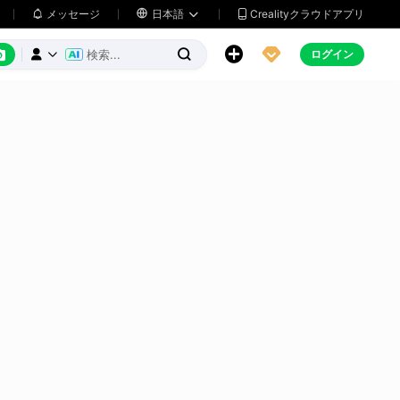
メッセージ

日本語
Crealityクラウドアプリ






ログイン


