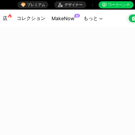

プレミアム

デザイナー
ワークベンチ


AI
店
コレクション
もっと
MakeNow
