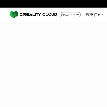
探検する
FlowPrint

