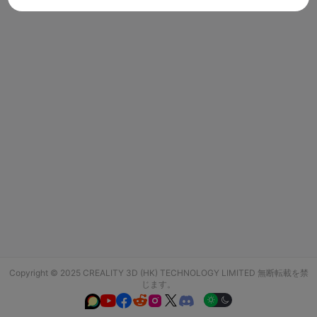
Copyright © 2025 CREALITY 3D (HK) TECHNOLOGY LIMITED 無断転載を禁
じます。





