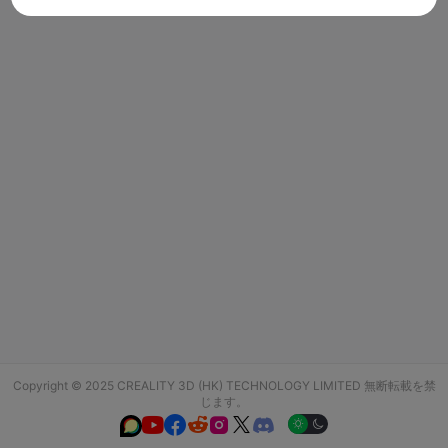
Copyright © 2025 CREALITY 3D (HK) TECHNOLOGY LIMITED 無断転載を禁
じます。





