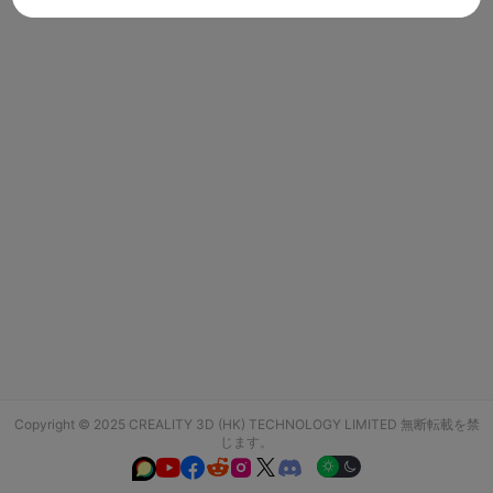
Copyright © 2025 CREALITY 3D (HK) TECHNOLOGY LIMITED 無断転載を禁
じます。





