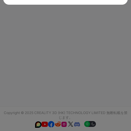
Copyright © 2025 CREALITY 3D (HK) TECHNOLOGY LIMITED 無断転載を禁
じます。





