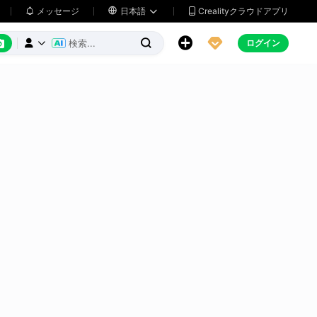
メッセージ

日本語
Crealityクラウドアプリ






ログイン


