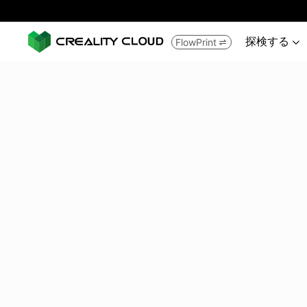
探検する
FlowPrint

