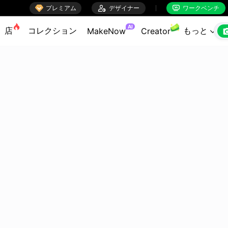

プレミアム

デザイナー
ワークベンチ


AI
店
コレクション
もっと
MakeNow
Creator
