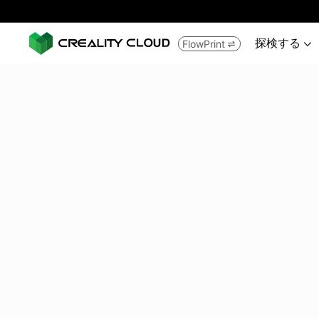
探検する
FlowPrint

