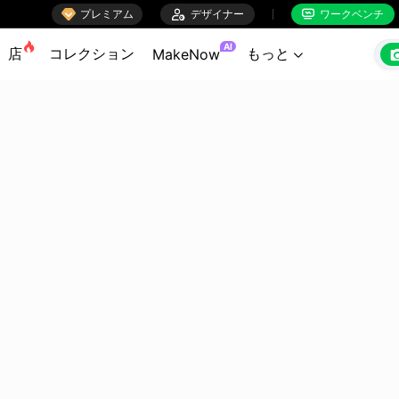

プレミアム

デザイナー
ワークベンチ


AI
店
コレクション
もっと
MakeNow
