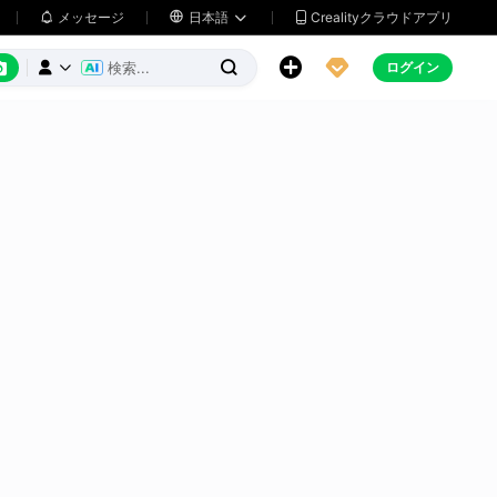
メッセージ

日本語
Crealityクラウドアプリ






ログイン


