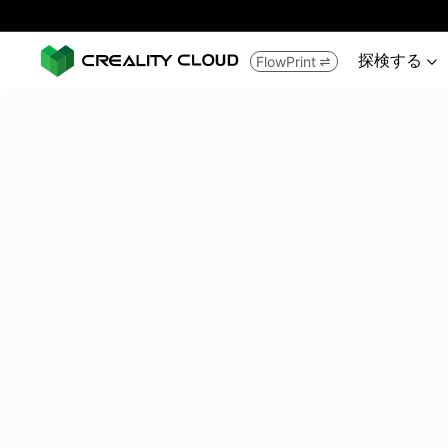
探検する
FlowPrint

