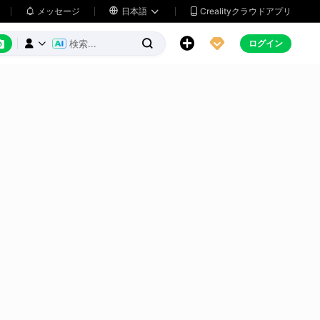
メッセージ

日本語
Crealityクラウドアプリ






ログイン


