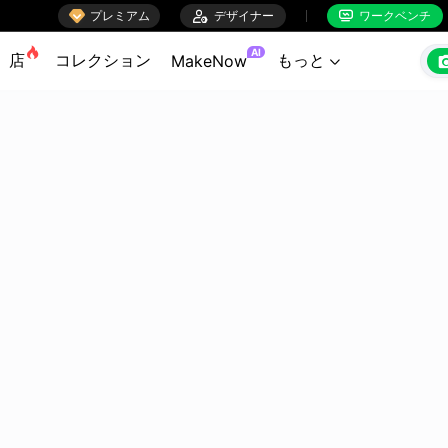

プレミアム

デザイナー
ワークベンチ


AI
店
コレクション
もっと
MakeNow
