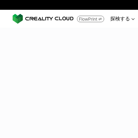
探検する
FlowPrint

