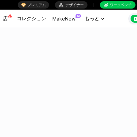

プレミアム

デザイナー
ワークベンチ


AI
店
コレクション
もっと
MakeNow
