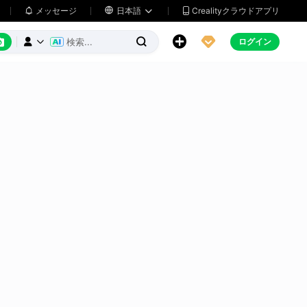
メッセージ

日本語
Crealityクラウドアプリ






ログイン


