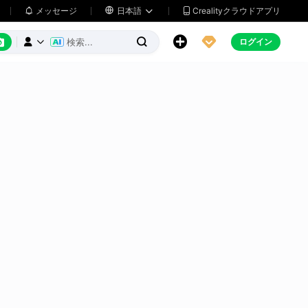
メッセージ

日本語
Crealityクラウドアプリ






ログイン


