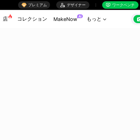

プレミアム

デザイナー
ワークベンチ


AI
店
コレクション
もっと
MakeNow
