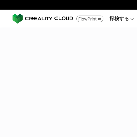
探検する
FlowPrint

