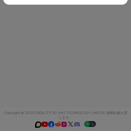
Copyright © 2025 CREALITY 3D (HK) TECHNOLOGY LIMITED 無断転載を禁
じます。





