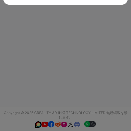
Copyright © 2025 CREALITY 3D (HK) TECHNOLOGY LIMITED 無断転載を禁
じます。





