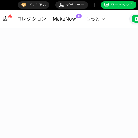

プレミアム

デザイナー
ワークベンチ


AI
店
コレクション
もっと
MakeNow
