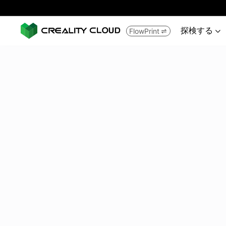
探検する
FlowPrint

