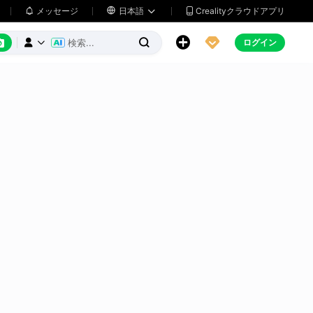
メッセージ

日本語
Crealityクラウドアプリ






ログイン


