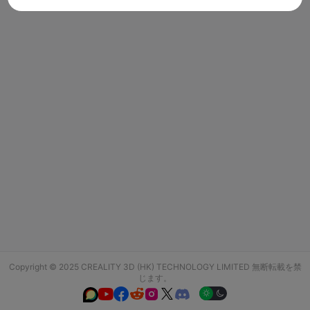
Copyright © 2025 CREALITY 3D (HK) TECHNOLOGY LIMITED 無断転載を禁
じます。





