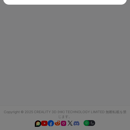
Copyright © 2025 CREALITY 3D (HK) TECHNOLOGY LIMITED 無断転載を禁
じます。





