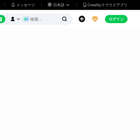
メッセージ

日本語
Crealityクラウドアプリ






ログイン


