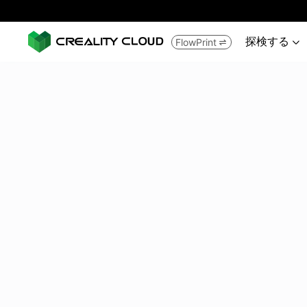
探検する
FlowPrint

