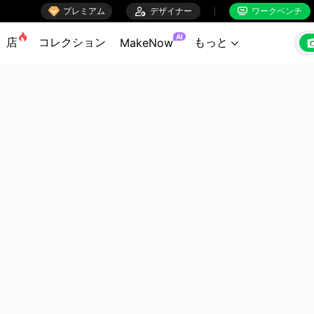

プレミアム

デザイナー
ワークベンチ


AI
店
コレクション
もっと
MakeNow
