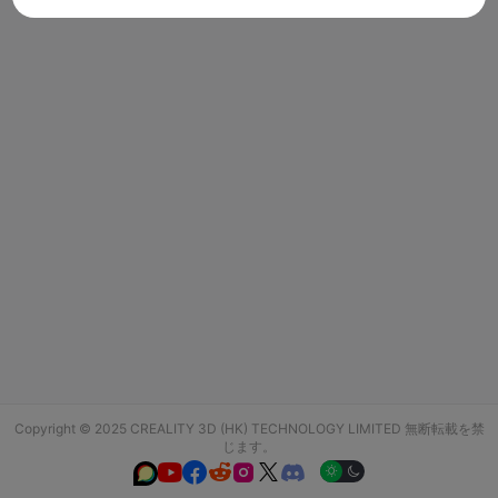
Copyright © 2025 CREALITY 3D (HK) TECHNOLOGY LIMITED 無断転載を禁
じます。





