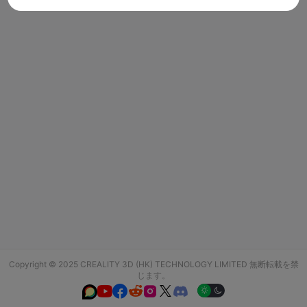
Copyright © 2025 CREALITY 3D (HK) TECHNOLOGY LIMITED 無断転載を禁
じます。





