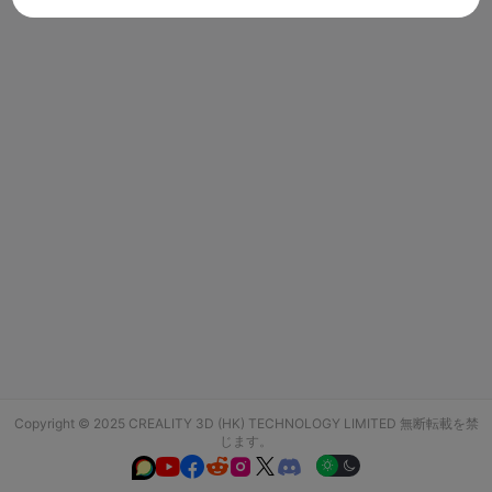
Copyright © 2025 CREALITY 3D (HK) TECHNOLOGY LIMITED 無断転載を禁
じます。





