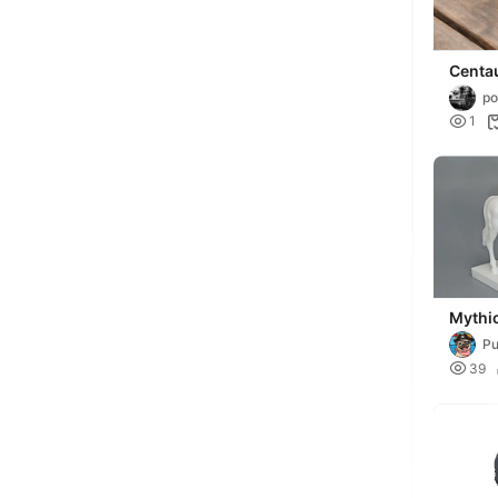
Centau
po

1
Mythic
of 7 -
P

39