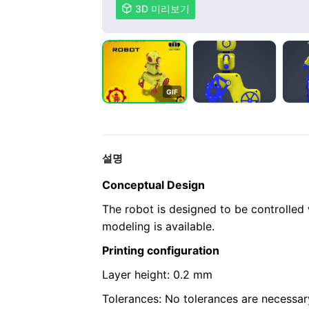

3D 미리보기
G
I
F
설명
Conceptual Design
The robot is designed to be controlle
modeling is available.
Printing configuration
Layer height: 0.2 mm
Tolerances: No tolerances are necessar