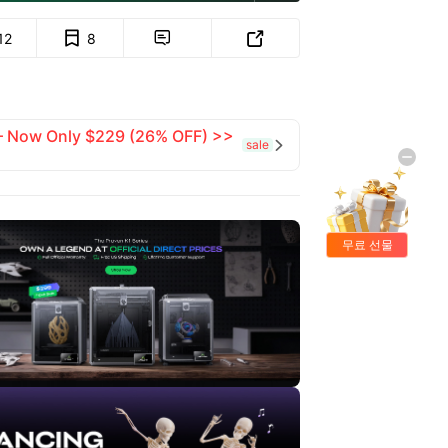
12
8


 — Now Only $229 (26% OFF) >>
sale

무료 선물