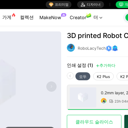

프리미엄

디자이너
작


AI
가게
컬렉션
더
MakeNow
Creator

3D printed Robot 
RoboLacyTech
인쇄 설정 (1)
추가하다

모두
K2 Plus
K2 
0.2mm layer, 2 
23h 04

클라우드 슬라이스