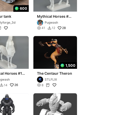
600
r tank
Mythical Horses #2
of 7 - Centaur
lyforge_3d
Pugwash

28
41
12


1,500
al Horses #1
The Centaur Theron
 Ceantauride
ugwash
STLFLIX
26

14
8

