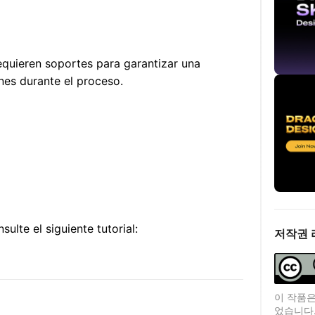
equieren soportes para garantizar una
nes durante el proceso.
C
lte el siguiente tutorial:
저작권 
이 작품은
었습니다