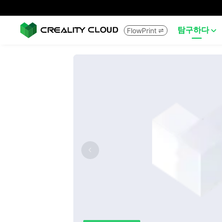
탐구하다
FlowPrint

