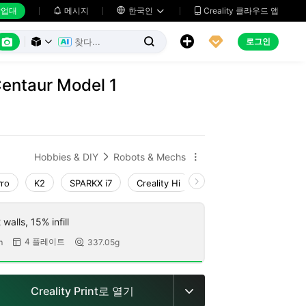
업대
메시지

한국인
Creality 클라우드 앱






로그인



Centaur Model 1
Hobbies & DIY
Robots & Mechs


Pro
K2
SPARKX i7
Creality Hi
K1 Max 2025_CFS-C
walls, 15% infill
4 플레이트
m
337.05g


Creality Print로 열기
