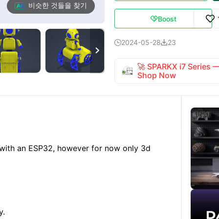
비슷한 것들을 찾기
Boost

2024-05-28
23



🚀 SPARKX i7 Series
Shop Now
d with an ESP32, however for now only 3d
y.