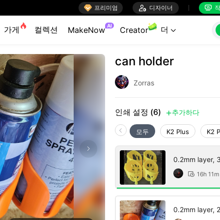

프리미엄

디자이너
작


AI
가게
컬렉션
더
MakeNow
Creator

can holder
Zorras
인쇄 설정 (6)
추가하다

모두
K2 Plus
K2 
0.2mm layer, 3 
16h 11m

0.2mm layer, 2 