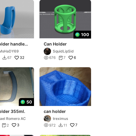
100
older handle
Can Holder
9henry
iMsHaDY69
SquidLipSid
ed for 500ml
32

6
67
676
7


50
older 355ml.
can holder
rael Romero AC
treximus
3

7
2
972
11

