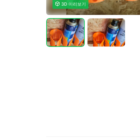

3D 미리보기