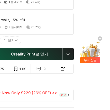
1 플레이트
m
79.49g


walls, 15% infill
1 플레이트
m
78.73g


더 보기

Creality Print로 열기

무료 선물
75
1.1K
9


 — Now Only $229 (26% OFF) >>
sale
