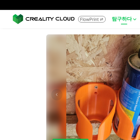
탐구하다
FlowPrint

