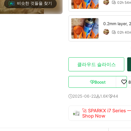
02h 54
비슷한 것들을 찾기

0.2mm layer, 2 
02h 40

클라우드 슬라이스
Boost
8

2025-06-22
1.6K
44



🚀 SPARKX i7 Series
Shop Now