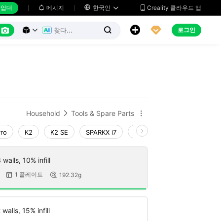
업대
메시지

한국인
Creality 클라우드 앱






로그인



Household
Tools & Spare Parts


Pro
K2
K2 SE
SPARKX i7
Creality Hi
Ender-3 V4
walls, 10% infill
1 플레이트
192.32g


walls, 15% infill