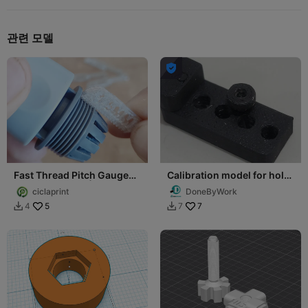
관련 모델

Fast Thread Pitch Gauge
Calibration model for hole
(1mm - 2.5mm) |
and thread (M3 and 3mm
ciclaprint
DoneByWork
Calibrador de Passo
version)
5
7
4
7

