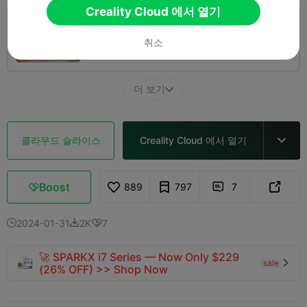
Creality Cloud 에서 열기
0.2mm layer, 3 walls, 40 infill
취소
1 플레이트
01h 56m
36.05g



더 보기

클라우드 슬라이스
Creality Cloud 에서 열기

Boost
889
797
7



2024-01-31
2K
7



🚀 SPARKX i7 Series — Now Only $229
sale

(26% OFF) >> Shop Now