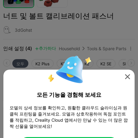
너트 및 볼트 캘리브레이션 패스너
3dGohst
인쇄 설정 (4)
추가하다
Household
Tools & Spare Parts



모두
K2 Plus
K2 Pro
K2
K2 SE
SPARKX 

4.0

0.2mm layer, 4 walls, 15% infill
1 플레이트
47m 26s
10.79g



모든 기능을 경험해 보세요
모델의 상세 정보를 확인하고, 원활한 클라우드 슬라이싱과 원
클릭 프린팅을 즐겨보세요. 모델과 상호작용하여 독점 포인트
0.2mm layer, 3 walls, 15% infill
를 적립하고, Creality Cloud 앱에서만 만날 수 있는 더 많은 깜
1 플레이트
45m 46s
10.00g



짝 선물을 열어보세요!