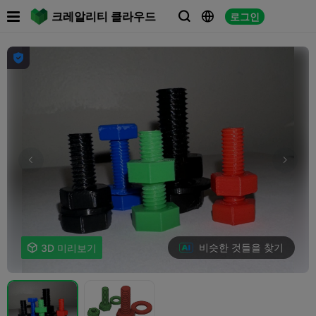

크레알리티 클라우드
로그인




비슷한 것들을 찾기

3D 미리보기