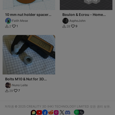
10 mm nut holder spacer
Boulon & Ecrou - Home
for inverter pole
Made - M12
Fatih Mese
AsphoJohn
1
9
2
28


Bolts M10 & Nut for 3D
Printing
Nuno Leite
7
29

저작권 © 2025 CREALITY 3D (HK) TECHNOLOGY LIMITED 모든 권리 보유.





