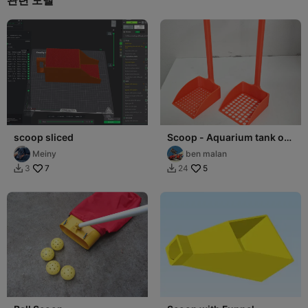
scoop sliced
Scoop - Aquarium tank or
Cat sand scoop
Meiny
ben malan
7
5
3
24

