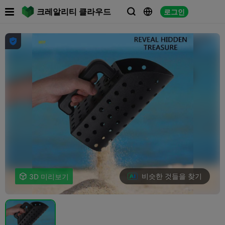

크레알리티 클라우드
로그인




비슷한 것들을 찾기

3D 미리보기