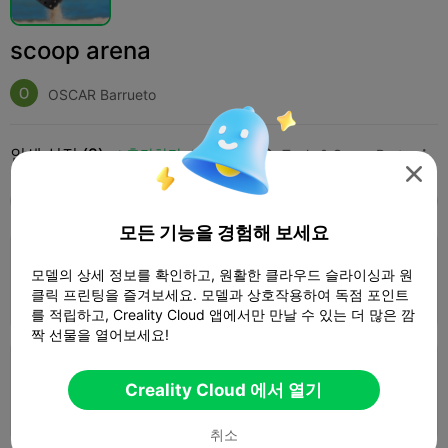
scoop arena
OSCAR Barrueto
인쇄 설정 (2)
추가하다
Household
Tools & Spare Parts




모두
K2 Plus
K2 Pro
K2
SPARKX i7
Crea
모든 기능을 경험해 보세요
4.0

0.2mm layer, 3 walls, 15% infill
모델의 상세 정보를 확인하고, 원활한 클라우드 슬라이싱과 원
1 플레이트
클릭 프린팅을 즐겨보세요. 모델과 상호작용하여 독점 포인트
06h 27m
163.09g



를 적립하고, Creality Cloud 앱에서만 만날 수 있는 더 많은 깜
짝 선물을 열어보세요!
0.2mm layer, 2 walls, 15% infill
Creality Cloud 에서 열기
1 플레이트
05h 59m
159.33g



취소