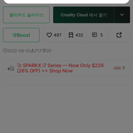
클라우드 슬라이스
Creality Cloud 에서 열기

Boost
497
432
5



2022-08-01
717
20



🚀 SPARKX i7 Series — Now Only $229
sale

(26% OFF) >> Shop Now