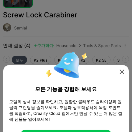
Screw Lock Carabiner
Samlai
인쇄 설정 (4)
추가하다
Household
Tools & Spare Parts



모두
K2 Plus
K2 Pro
K2
K2 SE
SPARKX 

4.0

0.2mm layer, 2 walls, 15% infill
1 플레이트
01h 11m
23.00g



모든 기능을 경험해 보세요
모델의 상세 정보를 확인하고, 원활한 클라우드 슬라이싱과 원
클릭 프린팅을 즐겨보세요. 모델과 상호작용하여 독점 포인트
0.16mm layer, 3 walls, 30% infill
를 적립하고, Creality Cloud 앱에서만 만날 수 있는 더 많은 깜
1 플레이트
짝 선물을 열어보세요!
01h 14m
29.14g


