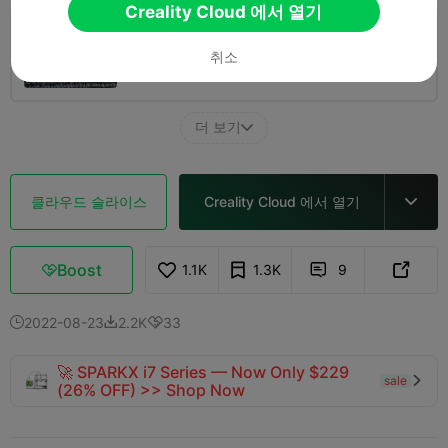
Creality Cloud 에서 열기
0.2mm layer, 2 walls, 10 infill
취소
1 플레이트
48m 58s
21.18g



더 보기

클라우드 슬라이스
Creality Cloud 에서 열기

Boost
1.1K
1.3K
9



2022-08-23
2.2K
33



🚀 SPARKX i7 Series — Now Only $229
sale

(26% OFF) >> Shop Now