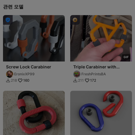
관련 모델

G
I
F
Screw Lock Carabiner
Triple Carabiner with
Threaded Latch
EronixXP99
FreshPrintsBA
160
172
218
211

