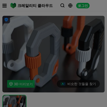

크레알리티 클라우드
로그인




비슷한 것들을 찾기

3D 미리보기