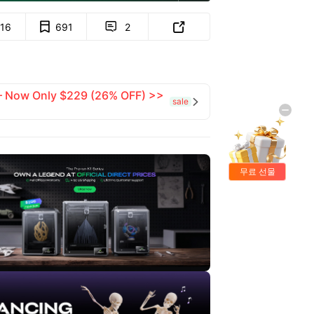
716
691
2


 — Now Only $229 (26% OFF) >>
sale

무료 선물