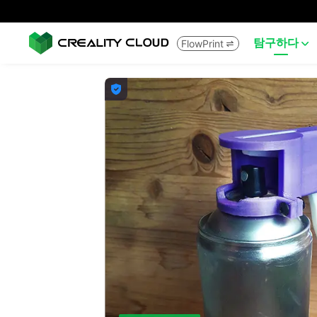
탐구하다
FlowPrint


