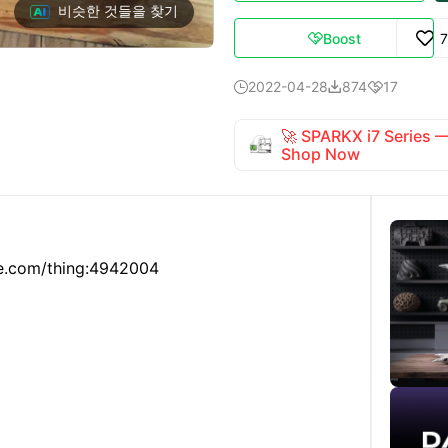
비슷한 것들을 찾기
Boost

2022-04-28
874
17



🚀 SPARKX i7 Series
Shop Now
se.com/thing:4942004