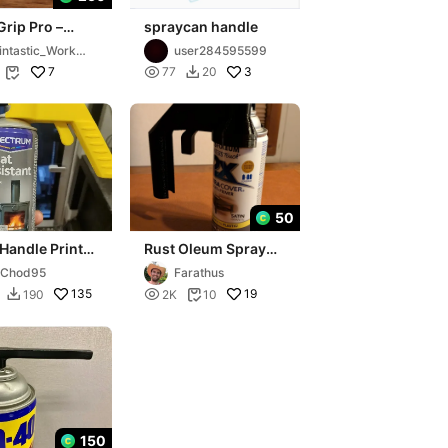
rip Pro –
spraycan handle
omic Spray
intastic_Works
user284595599
Can Handle (4
p
7

3
77
20


50
Handle Print-
Rust Oleum Spray
ce
Can Trigger
3Chod95
Farathus
135

19
190
2K
10


150