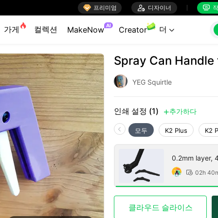

프리미엄

디자이너
작


AI
가게
컬렉션
더
MakeNow
Creator

Spray Can Handle t
YEG Squirtle
인쇄 설정 (1)
추가하다

모두
K2 Plus
K2 
0.2mm layer, 4 
02h 40

클라우드 슬라이스