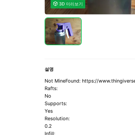

3D 미리보기
설명
Not Mine
Found: https://www.thingiver
Rafts:
No
Supports:
Yes
Resolution:
0.2
Infill: