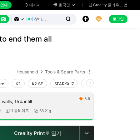
업대
메시지

한국인
Creality 클라우드 앱






로그인



o end them all
Household
Tools & Spare Parts


Pro
K2
K2 SE
SPARKX i7
Creality Hi
Ender-3 V4
3.5

walls, 15% infill
1 플레이트
m
68.21g


Creality Print로 열기
