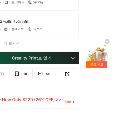
1 플레이트
m
59.79g


 walls, 15% infill
1 플레이트
m
59.27g


더 보기

Creality Print로 열기

무료 선물
877
1.1K
40


 — Now Only $229 (26% OFF) >>
sale
