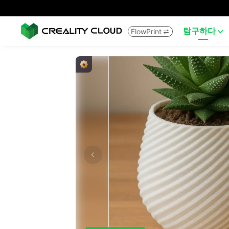
탐구하다
FlowPrint

