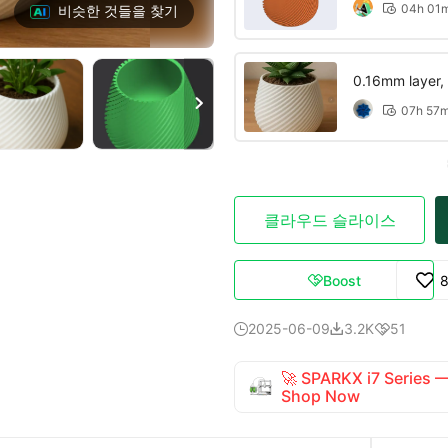
04h 01
비슷한 것들을 찾기

0.16mm layer, 2

07h 57

클라우드 슬라이스
Boost

2025-06-09
3.2K
51



🚀 SPARKX i7 Series
Shop Now