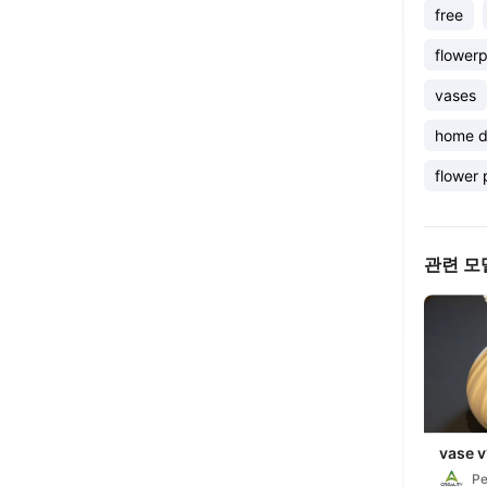
free
flowerp
vases
home d
flower 
관련 모
vase v
P