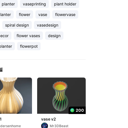
planter
vaseprinting
plant holder
lanter
flower
vase
flowervase
spiral design
vasedesign
ecor
flower vases
design
planter
flowerpot
델
200
1
vase v2
edersenhome
Mr3DBeast