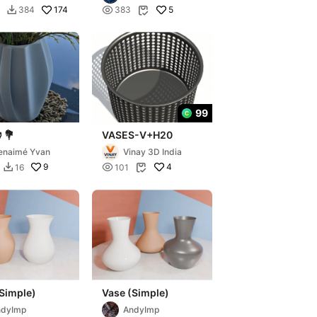
174

5
384
383


99
💐
VASES-V+H20
enaimé Yvan
Vinay ​3D India
9

4
16
101


Simple)
Vase (Simple)
ndyImp
AndyImp