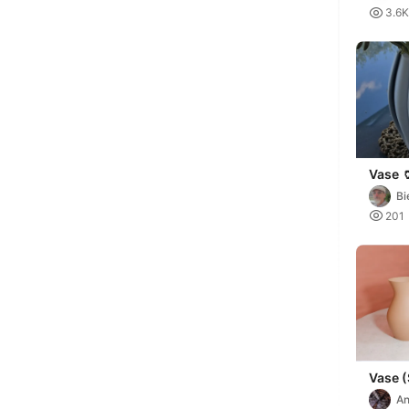

3.6K
Vase 
Bi

201
Vase (
A