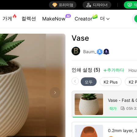

프리미엄

디자이너
작


AI
가게
컬렉션
더
MakeNow
Creator

Vase
Baum_
인쇄 설정 (5)
추가하다
Hou

모두
K2 Plus
K2 
Vase - Fast & 
작가
05h 

0.2mm layer, 3 