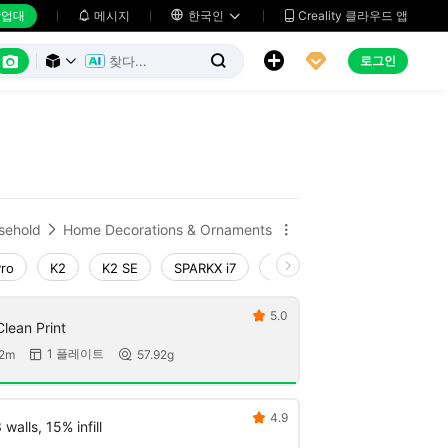
업대
메시지

한국인
Creality 클라우드 앱






로그인



sehold
Home Decorations & Ornaments


Pro
K2
K2 SE
SPARKX i7
Creality Hi
Ender-3 V4
5.0

Clean Print
1 플레이트
32m
57.92g


4.9

walls, 15% infill