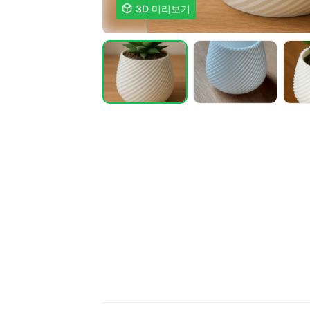

3D 미리보기