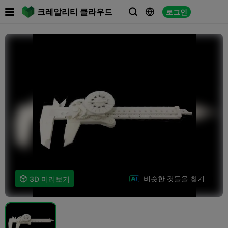

크레알리티 클라우드
로그인



비슷한 것들을 찾기

3D 미리보기