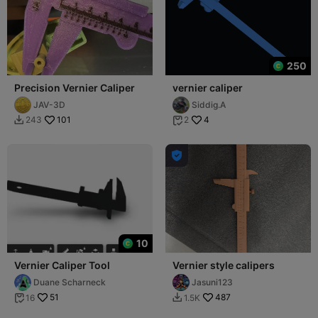
250
Precision Vernier Caliper
vernier caliper
JAV-3D
Siddig.A
101
4
243
2



10
Vernier Caliper Tool
Vernier style calipers
Duane Scharneck
Jasuni123
51
487
16
1.5K

