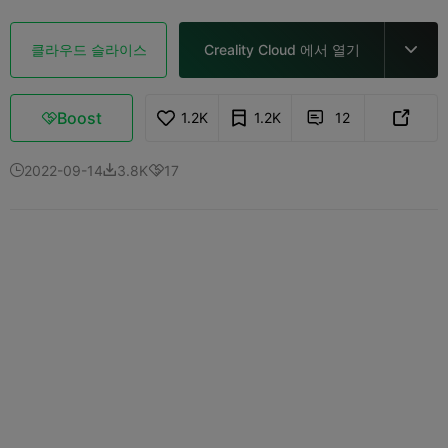
클라우드 슬라이스
Creality Cloud 에서 열기

Boost
1.2K
1.2K
12



2022-09-14
3.8K
17


