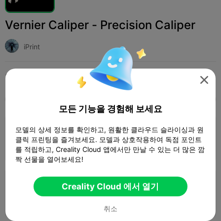
Vernier Caliper - Precision Caliper
iPrint
인쇄 설정 (2)
추가하다
Household
Tools & Spare Parts




모두
K2 Plus
K2 Pro
K2
SPARKX i7
Crea
모든 기능을 경험해 보세요
모델의 상세 정보를 확인하고, 원활한 클라우드 슬라이싱과 원
0.2mm layer, 3 walls, 30% infill
클릭 프린팅을 즐겨보세요. 모델과 상호작용하여 독점 포인트
1 플레이트
03h 50m
45.97g



를 적립하고, Creality Cloud 앱에서만 만날 수 있는 더 많은 깜
짝 선물을 열어보세요!
0.2mm layer, 2 walls, 15% infill
Creality Cloud 에서 열기
5 플레이트
1d 03h
1795.44g



취소