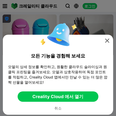

크레알리티 클라우드
로그인





모든 기능을 경험해 보세요
Mini Poubelle by Heliox
pliers stand / support de
pinces by Heliox
모델의 상세 정보를 확인하고, 원활한 클라우드 슬라이싱과 원
Farouk3D
1.3K
Farouk3D
114
3.3K
232


클릭 프린팅을 즐겨보세요. 모델과 상호작용하여 독점 포인트
를 적립하고, Creality Cloud 앱에서만 만날 수 있는 더 많은 깜
짝 선물을 열어보세요!
Creality Cloud 에서 열기
취소