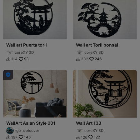
Wall art Puerta torii
Wall art Torii bonsái
coreXY 3D
coreXY 3D
93
246
114
332



WallArt Asian Style 001
Wall Art 133
rgb_slotcover
coreXY 3D
145
122
197
126

