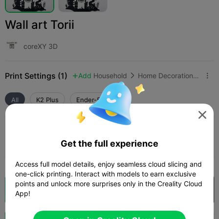
Wall art Torii
coreXY 3D
Print Settings (1)
Add
Household
Home Decorations & Ornaments



All
K2 Plus
Ender-5 Max

0.2mm layer, 2 walls, 15% infill
Get the full experience
Author
02h 14m
1 plates
62.28g



Access full model details, enjoy seamless cloud slicing and
one-click printing. Interact with models to earn exclusive
points and unlock more surprises only in the Creality Cloud
Cloud Slice
Open in Creality Cloud

App!