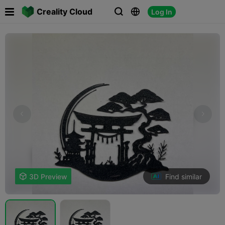

Creality Cloud
Log In



Find similar

3D Preview