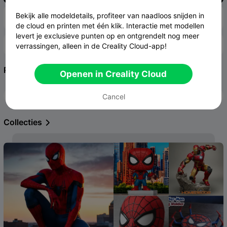
Bekijk alle modeldetails, profiteer van naadloos snijden in

Premium Models
Favoriet Model


de cloud en printen met één klik. Interactie met modellen
levert je exclusieve punten op en ontgrendelt nog meer

Join now >>
verrassingen, alleen in de Creality Cloud-app!
Join Our WhatsApp Creator Community &
>
Popular Tags

Openen in Creality Cloud
Get 💴US$0.99
flexi
draak
klikker
Spiderman
ee
Cancel
Collecties
