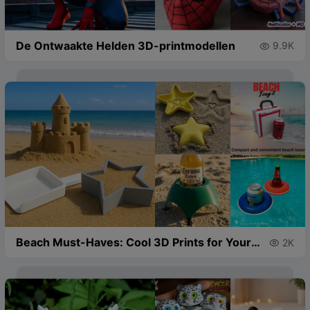
De Ontwaakte Helden 3D-printmodellen
9.9K

Beach Must-Haves: Cool 3D Prints for Your
2K

Next Seaside Trip