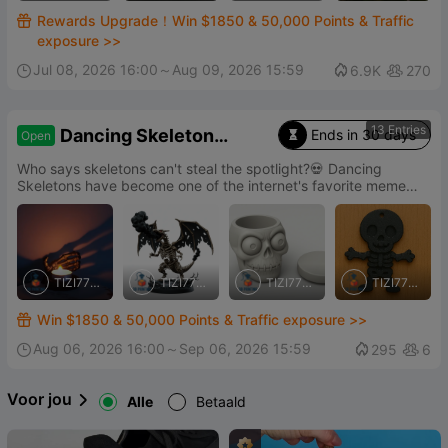
ALAN
Rewards Upgrade！Win $1850 & 50,000 Points & Traffic

exposure >>
Jul 08, 2026 16:00～Aug 09, 2026 15:59

6.9K
270


13 Entries
Dancing Skeleton
Ends in 30 days
Open

Design Contest
Who says skeletons can't steal the spotlight?💀 Dancing
Skeletons have become one of the internet's favorite meme
characters. Now it's your turn to bring the bones to life.🎵
TIZI779
TIZI779
TIZI779
TIZI779
0
0
0
0
Win $1850 & 50,000 Points & Traffic exposure >>

Aug 06, 2026 16:00～Sep 06, 2026 15:59

295
6


Voor jou
Alle
Betaald
