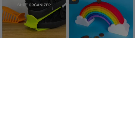
Schoenenorganizer
Regenboog Spaarpot –
Geen MMU & In Delen
fifindr
60
Printen!
Valeria Momo
1.1K
92
1.8K


Mattia
Ice-Cream Cup Waterfall
Schattige Slijkspringer
Fidget
3DMakerSpaceO
15
3DPrintyi
48
7
43


fficial