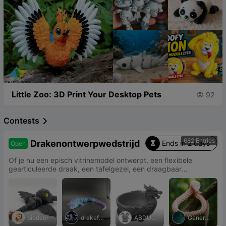
Little Zoo: 3D Print Your Desktop Pets
92

Contests

682 Entries
Drakenontwerpwedstrijd
Ends in 2 days
Open

Of je nu een episch vitrinemodel ontwerpt, een flexibele
gearticuleerde draak, een tafelgezel, een draagbaar
accessoire met drakenthema of een leuk drakenspeelgoed, we
willen zien hoe jouw creativiteit de vleugels uitslaat.
piodeer
drakefor
ABDUL
Generati
ge3d
LAH
on3D