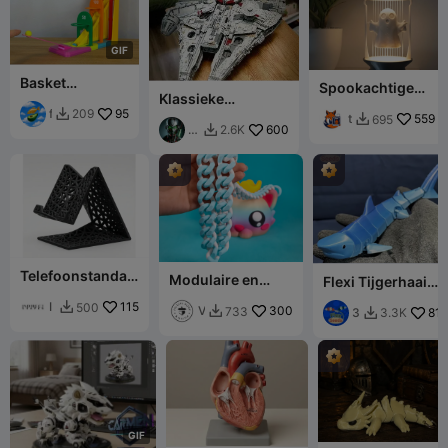
t
d
e
t
s
s
i
i
G
I
F
c
g
l
n
Basket
Spookachtige
e
Klassieke
Puntenspel
Snaarlamp
sciencefictionfilm
f
95
209

t
559
695

'Star Wars'
混
600
i
2.6K

h
Millennium Falcon
世
f
e
ruimteschip
模
i
S
玩
n
t
d
o
r
n
e
f
o
Telefoonstandaa
Modulaire en
x
Flexi Tijgerhaai
rd
aanpasbare
(print-in-place)
I
115
500

Cubaanse
V
300
733

3
81
3.3K

N
schakelketting
a
D
D
(Kattentas)
l
F
I
e
l
R
r
e
E
i
x
C
a
s
T
M
e
S
G
I
F
o
e